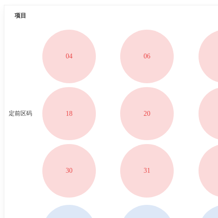
项目
04
06
18
20
定前区码
30
31