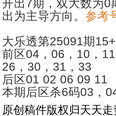
开出7期，双大数为
出为主导方向。
参考号
大乐透第25091期15
前区04，06，10，11
26，30，31，33
后区01 02 06 09 11
本期后区杀6码03，04
原创稿件版权归天天走