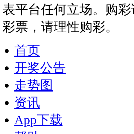
表平台任何立场。购彩
彩票，请理性购彩。
首页
开奖公告
走势图
资讯
App下载