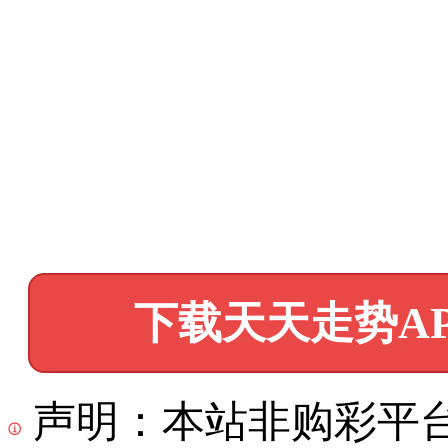
下载天天走势AP
声明：本站非购彩平