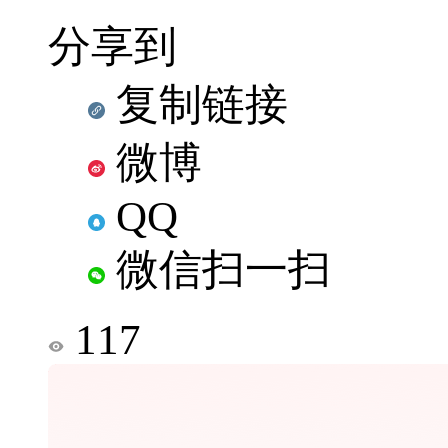
分享到
复制链接
微博
QQ
微信扫一扫
117