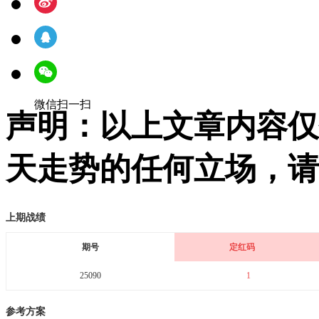
微信扫一扫
声明：以上文章内容仅
天走势的任何立场，请
上期战绩
期号
定红码
25090
1
参考方案