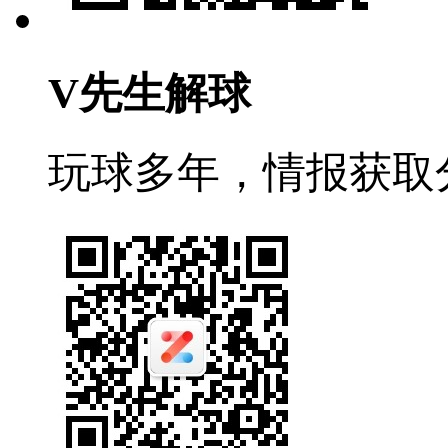
V先生解球
玩球多年，情报获取