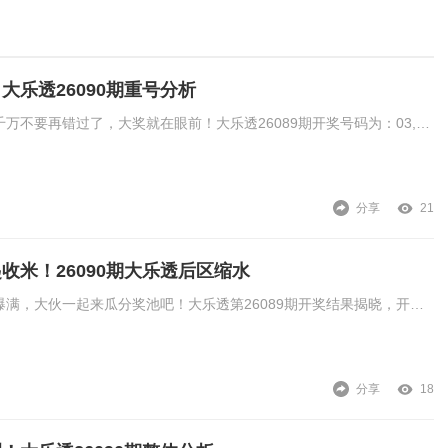
大乐透26090期重号分析
走过路过的朋友千万不要再错过了，大奖就在眼前！大乐透26089期开奖号码为：03,07,12,14,..
分享
21
收米！26090期大乐透后区缩水
本期大乐透信心爆满，大伙一起来瓜分奖池吧！大乐透第26089期开奖结果揭晓，开奖号码为前区：03,0..
分享
18