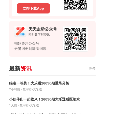
立即下载App
天天走势公众号
即时数字彩资讯
扫码关注公众号
走势图走到哪看到哪。
最新
资讯
更多
瞄准一等奖！大乐透26090期重号分析
2小时前 · 数字彩-大乐透
小伙伴们一起收米！26090期大乐透后区缩水
1天前 · 数字彩-大乐透