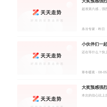
大奖预感强烈
杀冷专家 · 昨日
小伙伴们一起
寒冬暖夜 · 08-05 
大奖预感强烈