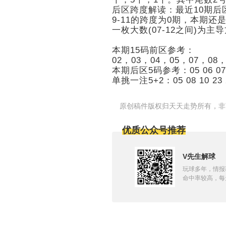
后区跨度解读：最近10期后区
9-11的跨度为0期，本期还
一枚大数(07-12之间)为主
本期15码前区参考：
02，03，04，05，07，08，
本期后区5码参考：05 06 07 
单挑一注5+2：05 08 10 23 2
原创稿件版权归天天走势所有，非
优质公众号推荐
V先生解球
玩球多年，情报
命中率较高，每