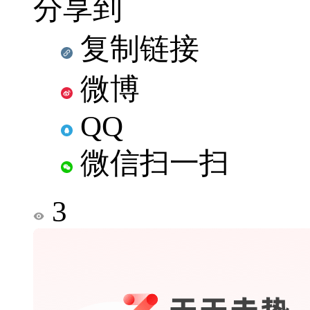
分享到
复制链接
微博
QQ
微信扫一扫
3