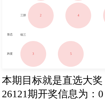
2
4
三胆
形态
组三
3
5
跨度
本期目标就是直选大奖
26121期开奖信息为：