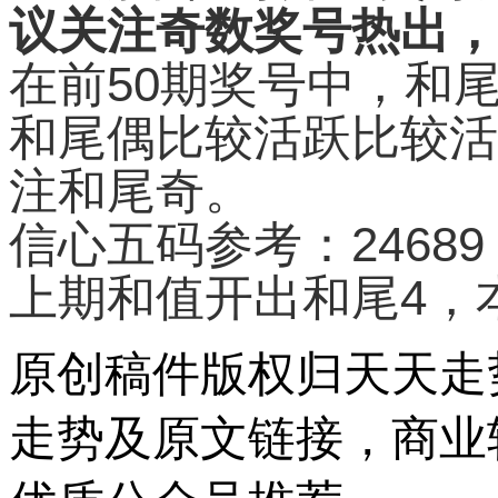
议关注奇数奖号热出，参
在前50期奖号中，和尾
和尾偶比较活跃比较活
注和尾奇。
信心五码参考：24689
上期和值开出和尾4，本
原创稿件版权归天天走
走势及原文链接，商业