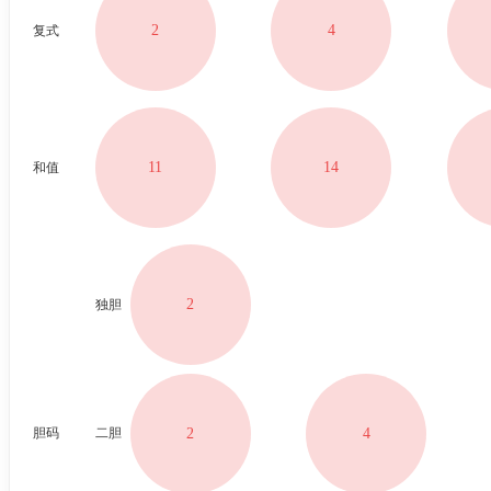
2
4
复式
11
14
和值
2
独胆
2
4
胆码
二胆