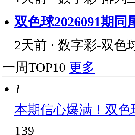
双色球2026091期
2天前 · 数字彩-双色
一周
TOP10
更多
1
本期信心爆满！双色球
139