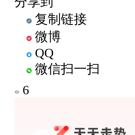
分享到
复制链接
微博
QQ
微信扫一扫
6