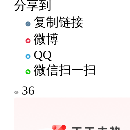
分享到
复制链接
微博
QQ
微信扫一扫
36