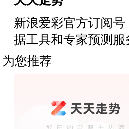
天天走势
新浪爱彩官方订阅号
据工具和专家预测服
为您推荐