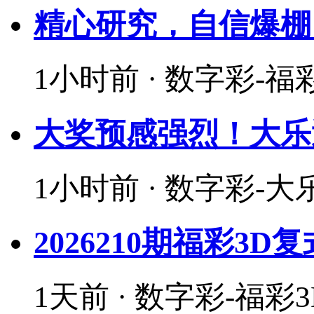
精心研究，自信爆棚！
1小时前 · 数字彩-福
大奖预感强烈！大乐透
1小时前 · 数字彩-大
2026210期福彩3D
1天前 · 数字彩-福彩3