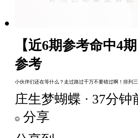
【近6期参考命中4期
参考
小伙伴们还在等什么？走过路过千万不要错过啊！排列三第26
庄生梦蝴蝶 · 37分钟
分享