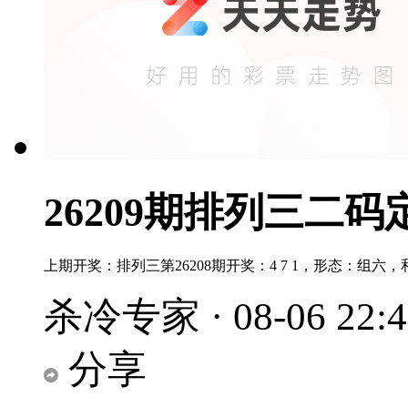
26209期排列三二码
上期开奖：排列三第26208期开奖：4 7 1，形态：组六，
杀冷专家 · 08-06 22:4
分享