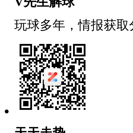
V先生解球
玩球多年，情报获取