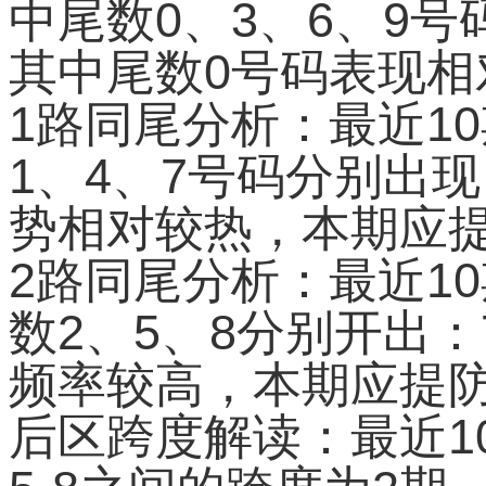
中尾数0、3、6、9号
其中尾数0号码表现相
1路同尾分析：最近1
1、4、7号码分别出
势相对较热，本期应提
2路同尾分析：最近1
数2、5、8分别开出
频率较高，本期应提防
后区跨度解读：最近1