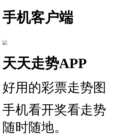
手机客户端
天天走势APP
好用的彩票走势图
手机看开奖看走势
随时随地。