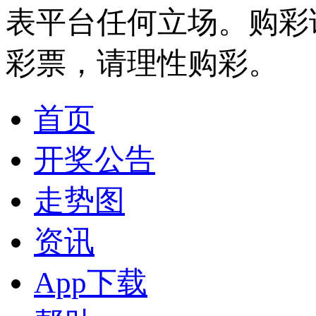
表平台任何立场。购彩
彩票，请理性购彩。
首页
开奖公告
走势图
资讯
App下载