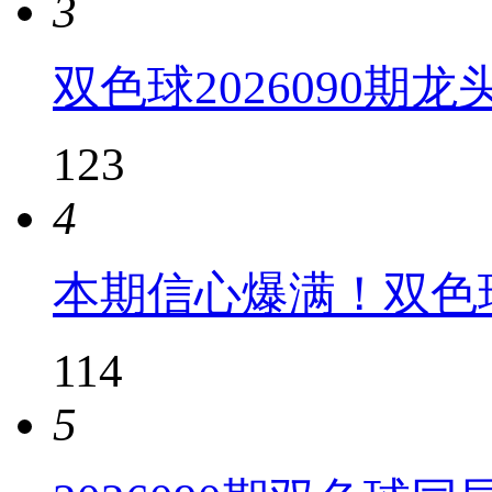
3
双色球2026090期龙
123
4
本期信心爆满！双色球2
114
5