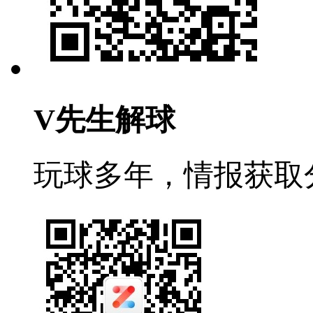
V先生解球
玩球多年，情报获取