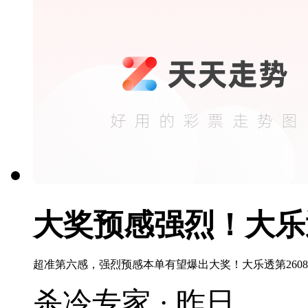
大奖预感强烈！大乐透
超准第六感，强烈预感本单有望爆出大奖！大乐透第26089期奖号为：0
杀冷专家 · 昨日