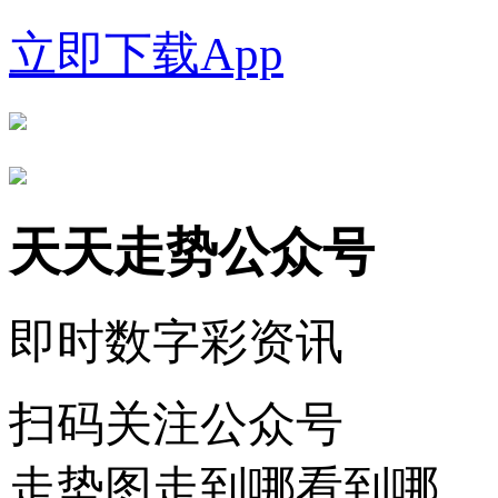
立即下载App
天天走势公众号
即时数字彩资讯
扫码关注公众号
走势图走到哪看到哪。