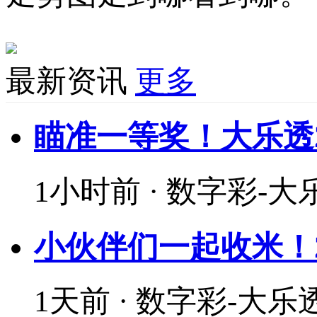
最新
资讯
更多
瞄准一等奖！大乐透2
1小时前 · 数字彩-大
小伙伴们一起收米！2
1天前 · 数字彩-大乐