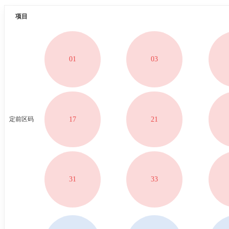
项目
01
03
17
21
定前区码
31
33