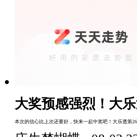
大奖预感强烈！大乐透
本次的信心比上次还要好，快来一起中奖吧！大乐透第26087期奖号为