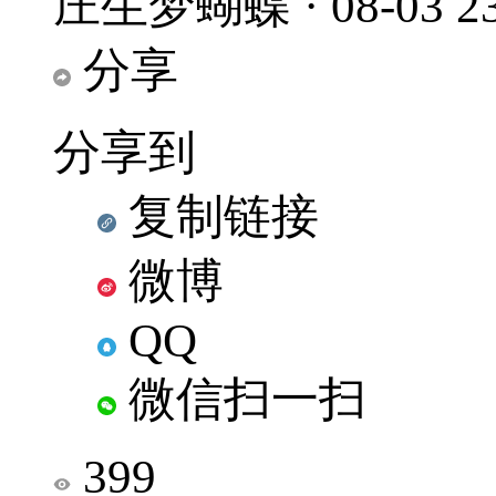
庄生梦蝴蝶 · 08-03 23
分享
分享到
复制链接
微博
QQ
微信扫一扫
399