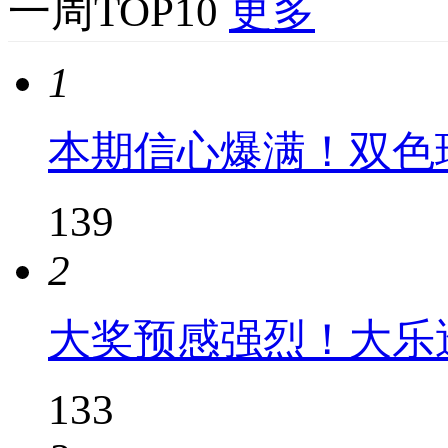
一周
TOP10
更多
1
本期信心爆满！双色球
139
2
大奖预感强烈！大乐透
133