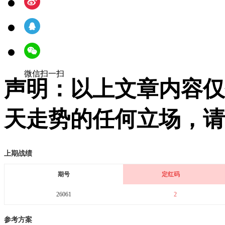
微信扫一扫
声明：以上文章内容仅
天走势的任何立场，请
上期战绩
期号
定红码
26061
2
参考方案