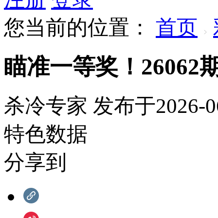
您当前的位置：
首页
瞄准一等奖！2606
杀冷专家
发布于2026-06-
特色数据
分享到